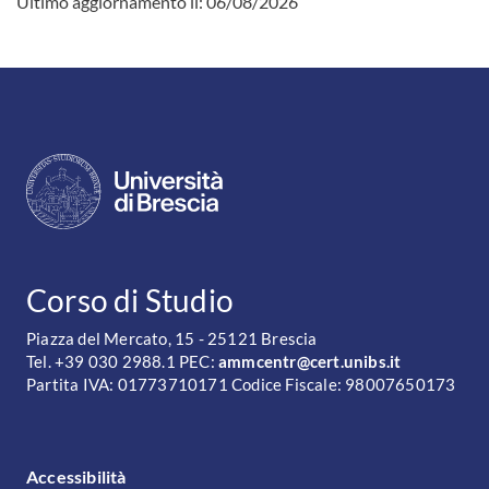
Ultimo aggiornamento il:
06/08/2026
CONTATTI
Corso di Studio
Piazza del Mercato, 15 - 25121 Brescia
Tel. +39 030 2988.1 PEC:
ammcentr@cert.unibs.it
Partita IVA: 01773710171 Codice Fiscale: 98007650173
FOOTER MENU
Accessibilità