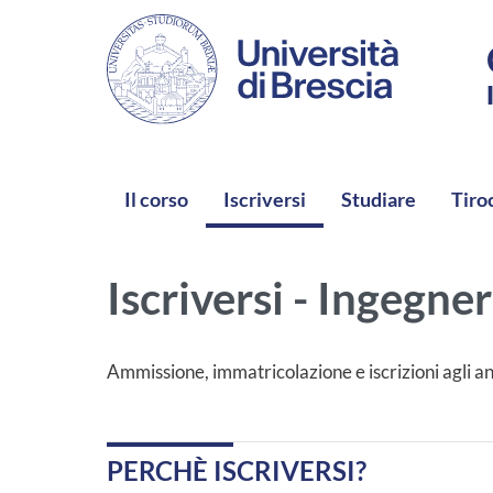
Salta al contenuto principale
NAVIGAZIONE PRINCIPALE
Il corso
Iscriversi
Studiare
Tiro
Iscriversi - Ingegne
Ammissione, immatricolazione e iscrizioni agli an
PERCHÈ ISCRIVERSI?