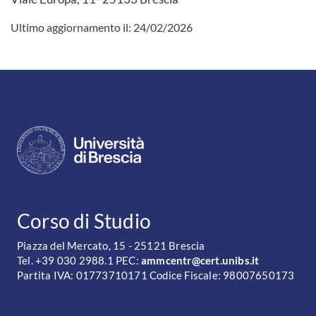
Ultimo aggiornamento il:
24/02/2026
CONTATTI
Corso di Studio
Piazza del Mercato, 15 - 25121 Brescia
Tel. +39 030 2988.1 PEC:
ammcentr@cert.unibs.it
Partita IVA: 01773710171 Codice Fiscale: 98007650173