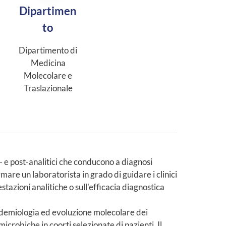
Dipartimen
to
Dipartimento di
Medicina
Molecolare e
Traslazionale
e- e post-analitici che conducono a diagnosi
rmare un laboratorista in grado di guidare i clinici
restazioni analitiche o sull'efficacia diagnostica
epidemiologia ed evoluzione molecolare dei
icrobiche in coorti selezionate di pazienti. Il