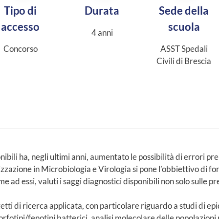
Tipo di
Durata
Sede della
accesso
scuola
4 anni
Concorso
ASST Spedali
Civili di Brescia
bili ha, negli ultimi anni, aumentato le possibilità di errori pr
lizzazione in Microbiologia e Virologia si pone l’obbiettivo di fo
eme ad essi, valuti i saggi diagnostici disponibili non solo sulle p
tti di ricerca applicata, con particolare riguardo a studi di 
otipi/fenotipi batterici, analisi molecolare delle popolazioni m