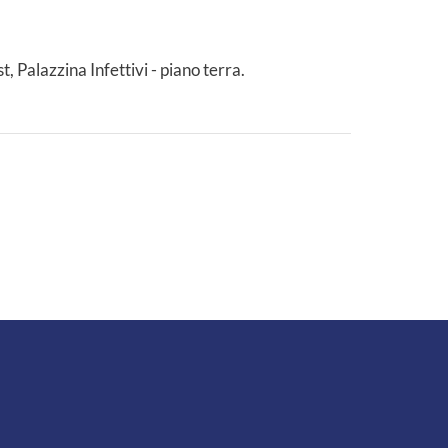
, Palazzina Infettivi - piano terra.
ER MENU
lità
l sito