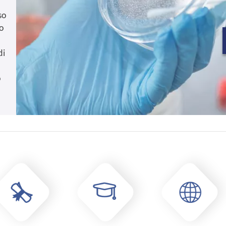
so
o
di
o