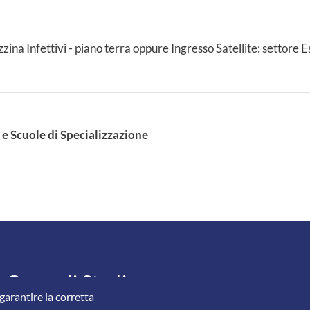
na Infettivi - piano terra oppure Ingresso Satellite: settore Est
 Scuole di Specializzazione
CONTATTI
Corso di Studio
FOOT
Accessibi
 garantire la corretta
Mappa de
Piazza del Mercato, 15 - 25121 Brescia