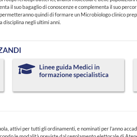
menta il suo bagaglio di conoscenze e complementa il suo perco
dio permetteranno quindi di formare un Microbiologo clinico pr
disciplina negli ultimi anni.
ZZANDI
Linee guida Medici in
formazione specialistica
uola, attivi per tutti gli ordinamenti, e nominati per l’anno acc
econdo le modalità previste dal regolamento elettorale di Aten