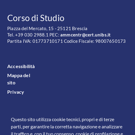
CONTATTI
Corso di Studio
Piazza del Mercato, 15 - 25121 Brescia
Tel. +39 030 2988.1 PEC:
ammcentr@cert.unibs.it
Partita IVA: 01773710171 Codice Fiscale: 98007650173
FOOTER MENU
Accessibilità
Mappa del
sito
Privacy
Questo sito utilizza cookie tecnici, propri e di terze
parti, per garantire la corretta navigazione e analizzare
il traffico e, con il tuo consenso, cookie di profilazione e