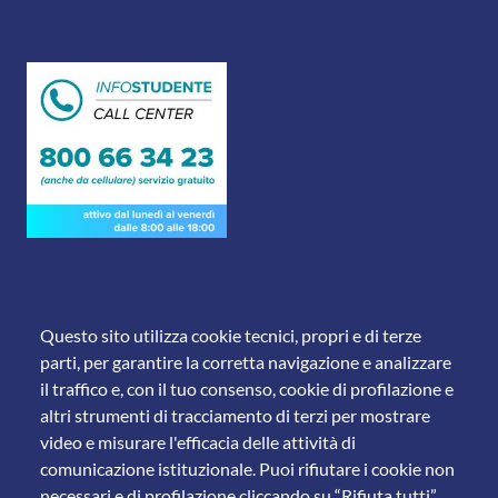
Questo sito utilizza cookie tecnici, propri e di terze
parti, per garantire la corretta navigazione e analizzare
il traffico e, con il tuo consenso, cookie di profilazione e
altri strumenti di tracciamento di terzi per mostrare
© 2011 Università degli Studi di Brescia
video e misurare l'efficacia delle attività di
comunicazione istituzionale. Puoi rifiutare i cookie non
necessari e di profilazione cliccando su “Rifiuta tutti”.