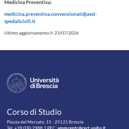
Medicina Preventiva:
medicina.preventiva.convenzionati@asst-
spedalicivili.it
Ultimo aggiornamento il:
23/07/2026
CONTATTI
Corso di Studio
Piazza del Mercato, 15 - 25121 Brescia
Tel. +39 030 2988.1 PEC:
ammcentr@cert.unibs.it