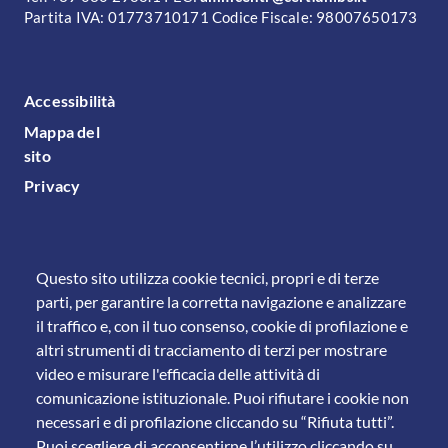
Partita IVA: 01773710171 Codice Fiscale: 98007650173
FOOTER MENU
Accessibilità
Mappa del
sito
Privacy
Questo sito utilizza cookie tecnici, propri e di terze
parti, per garantire la corretta navigazione e analizzare
il traffico e, con il tuo consenso, cookie di profilazione e
altri strumenti di tracciamento di terzi per mostrare
video e misurare l'efficacia delle attività di
comunicazione istituzionale. Puoi rifiutare i cookie non
necessari e di profilazione cliccando su “Rifiuta tutti”.
Puoi scegliere di acconsentirne l’utilizzo cliccando su