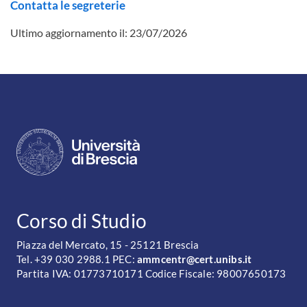
Contatta le segreterie
Ultimo aggiornamento il:
23/07/2026
CONTATTI
Corso di Studio
Piazza del Mercato, 15 - 25121 Brescia
Tel. +39 030 2988.1 PEC:
ammcentr@cert.unibs.it
Partita IVA: 01773710171 Codice Fiscale: 98007650173